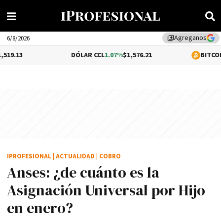
Agreganos
library_add
6/8/2026
DÓLAR CCL
1.07%
$1,576.21
BITCOIN
0.29%
$64,7
IPROFESIONAL
|
ACTUALIDAD
|
COBRO
Anses: ¿de cuánto es la
Asignación Universal por Hijo
en enero?