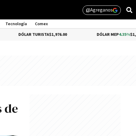
Agreganos
library_add
Tecnología
Comex
AR TURISTA
$1,976.00
DÓLAR MEP
4.35%
$1,579.46
s de