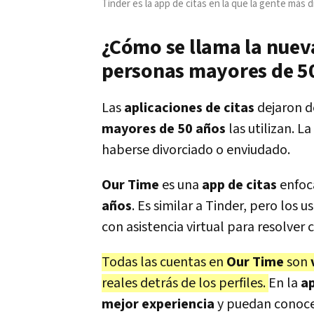
Tinder es la app de citas en la que la gente más d
¿Cómo se llama la nuev
personas mayores de 50
Las
aplicaciones de citas
dejaron de
mayores de 50 años
las utilizan. L
haberse divorciado o enviudado.
Our Time
es una
app de citas
enfoc
años
. Es similar a Tinder, pero los
con asistencia virtual para resolver 
Todas las cuentas en
Our Time
son
reales detrás de los perfiles.
En la
a
mejor experiencia
y puedan conocer