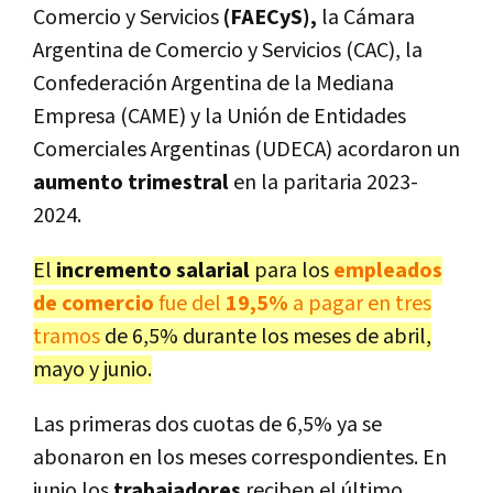
Comercio y Servicios
(FAECyS),
la Cámara
Argentina de Comercio y Servicios (CAC), la
Confederación Argentina de la Mediana
Empresa (CAME) y la Unión de Entidades
Comerciales Argentinas (UDECA) acordaron un
aumento trimestral
en la paritaria 2023-
2024.
El
incremento salarial
para los
empleados
de comercio
fue del
19,5%
a pagar en tres
tramos
de 6,5% durante los meses de abril,
mayo y junio.
Las primeras dos cuotas de 6,5% ya se
abonaron en los meses correspondientes. En
junio los
trabajadores
reciben el último