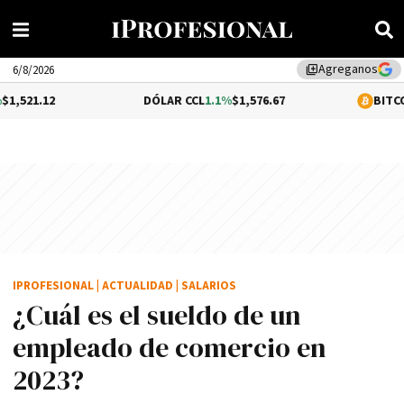
Agreganos
library_add
6/8/2026
DÓLAR CCL
1.1%
$1,576.67
BITCOIN
0.26%
$64,
IPROFESIONAL
|
ACTUALIDAD
|
SALARIOS
¿Cuál es el sueldo de un
empleado de comercio en
2023?