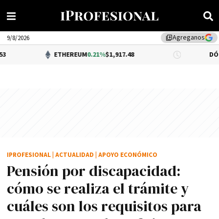
Agreganos
library_add
9/8/2026
ETHEREUM
0.21%
$1,917.48
DÓLAR BNA
$1,
IPROFESIONAL
|
ACTUALIDAD
|
APOYO ECONÓMICO
Pensión por discapacidad:
cómo se realiza el trámite y
cuáles son los requisitos para