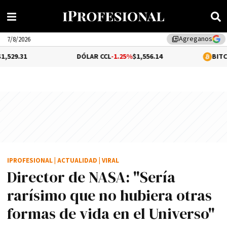
Agreganos
library_add
7/8/2026
DÓLAR CCL
-1.25%
$1,556.14
BITCOIN
1.06%
$64
IPROFESIONAL
|
ACTUALIDAD
|
VIRAL
Director de NASA: "Sería
rarísimo que no hubiera otras
formas de vida en el Universo"