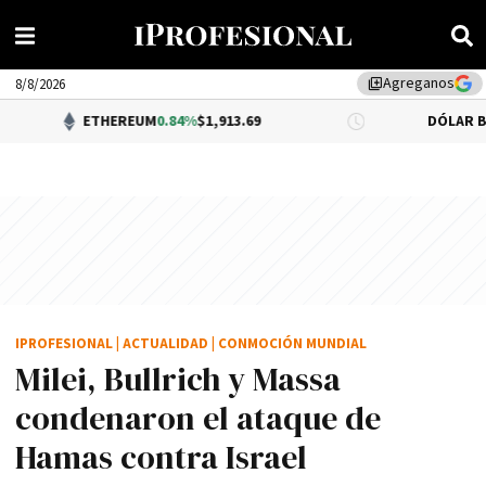
Agreganos
library_add
8/8/2026
ETHEREUM
0.84%
$1,913.69
DÓLAR BNA
$1,520.00
IPROFESIONAL
|
ACTUALIDAD
|
CONMOCIÓN MUNDIAL
Milei, Bullrich y Massa
condenaron el ataque de
Hamas contra Israel