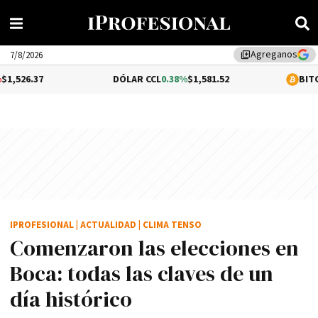
Agreganos
library_add
7/8/2026
DÓLAR CCL
0.38%
$1,581.52
BITCOIN
1.32%
$65
IPROFESIONAL
|
ACTUALIDAD
|
CLIMA TENSO
Comenzaron las elecciones en
Boca: todas las claves de un
día histórico