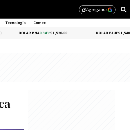
Agreganos
library_add
Tecnología
Comex
DÓLAR BNA
0.34%
$1,520.00
DÓLAR BLUE
$1,540.00
ca