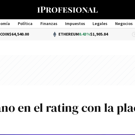
nomía
Política
Finanzas
Impuestos
Legales
Negocios
Management
40.00
ETHEREUM
0.43%
$1,905.84
o en el rating con la pla