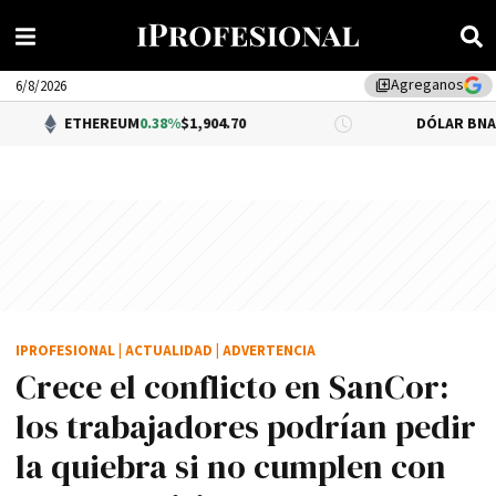
Agreganos
library_add
6/8/2026
EREUM
0.38%
$1,904.70
DÓLAR BNA
0.34%
$1,520.0
IPROFESIONAL
|
ACTUALIDAD
|
ADVERTENCIA
Crece el conflicto en SanCor:
los trabajadores podrían pedir
la quiebra si no cumplen con