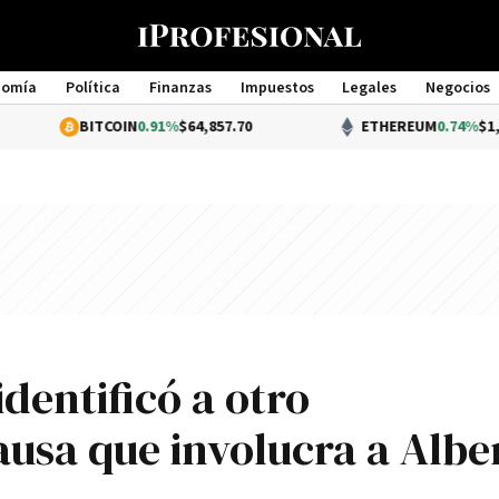
nomía
Política
Finanzas
Impuestos
Legales
Negocios
Management
BITCOIN
0.91%
$64,857.70
ETHEREUM
0.74%
$1,913.77
dentificó a otro
ausa que involucra a Albe