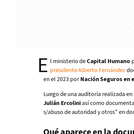
E
l ministerio de
Capital Humano
p
presidente Alberto Fernández
do
en el 2023 por
Nación Seguros en e
Luego de una auditoría realizada en 
Julián Ercolini
así como documentac
s/abuso de autoridad y otros" en d
Qué aparece en la docu