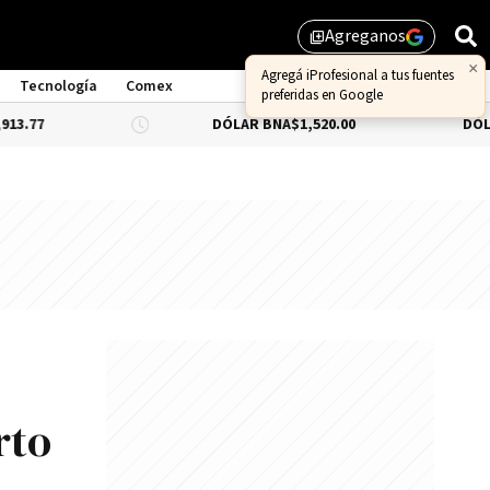
Agreganos
library_add
×
Agregá iProfesional a tus fuentes
Tecnología
Comex
preferidas en Google
DÓLAR BNA
$1,520.00
DÓLAR BLUE
-0
rto