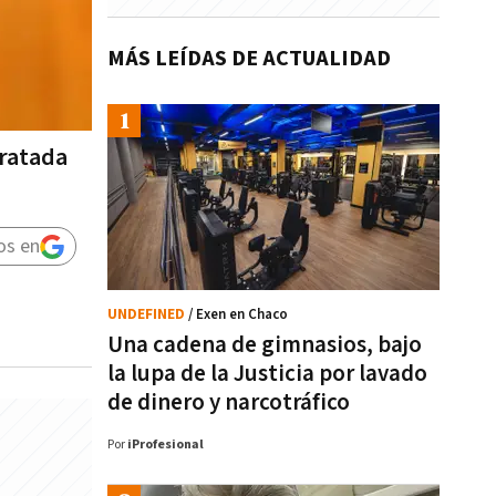
MÁS LEÍDAS DE ACTUALIDAD
tratada
os en
UNDEFINED
/ Exen en Chaco
Una cadena de gimnasios, bajo
la lupa de la Justicia por lavado
de dinero y narcotráfico
Por
iProfesional