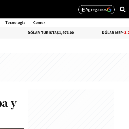
Agreganos
library_add
Tecnología
Comex
DÓLAR TURISTA
$1,976.00
DÓLAR MEP
-3.28%
$1,529.31
ba y