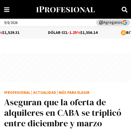
Agreganos
library_add
9/8/2026
DÓLAR CCL
-1.25%
$1,556.14
BITCOIN
0.1%
$
IPROFESIONAL
|
ACTUALIDAD
|
MÁS PARA ELEGIR
Aseguran que la oferta de
alquileres en CABA se triplicó
entre diciembre y marzo