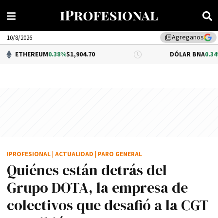
Agreganos
library_add
10/8/2026
M
0.38%
$1,904.70
DÓLAR BNA
0.34%
$1,520.00
IPROFESIONAL
|
ACTUALIDAD
|
PARO GENERAL
Quiénes están detrás del
Grupo DOTA, la empresa de
colectivos que desafió a la CGT