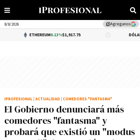
Agreganos
library_add
8/8/2026
ETHEREUM
0.13%
$1,917.75
DÓLAR BNA
$1,520
IPROFESIONAL
|
ACTUALIDAD
|
COMEDORES "FANTASMA"
El Gobierno denunciará más
comedores "fantasma" y
probará que existió un "modus