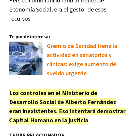
Pérsico como funcionario al frente de
Economía Social, era el gestor de esos
recursos.
Te puede interesar
Gremio de Sanidad frena la
actividad en sanatorios y
clínicas: exige aumento de
sueldo urgente
Los controles en el Ministerio de
Desarrollo Social de Alberto Fernández
eran inexistentes. Eso intentará demostrar
Capital Humano en la justicia
.
TEMAS RELACIONADOS