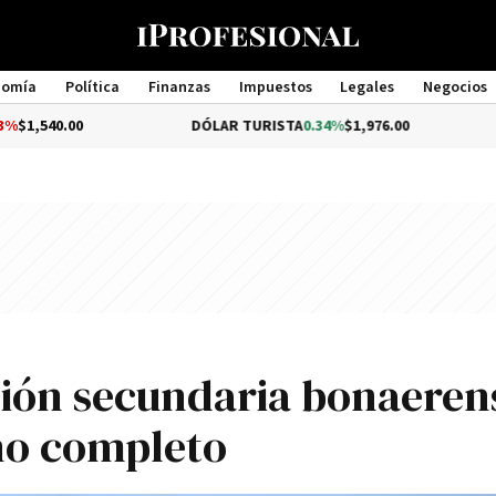
nomía
Política
Finanzas
Impuestos
Legales
Negocios
Management
DÓLAR TURISTA
0.34%
$1,976.00
DÓLAR ME
ión secundaria bonaeren
año completo