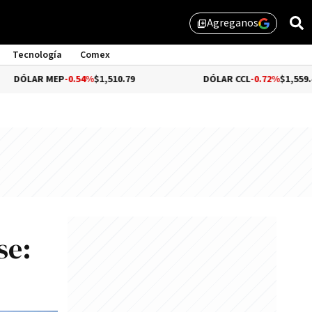
Agreganos
library_add
Tecnología
Comex
P
-0.54%
$1,510.79
DÓLAR CCL
-0.72%
$1,559.41
se: