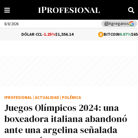
Agreganos
library_add
8/8/2026
ÓLAR CCL
-1.25%
$1,556.14
BITCOIN
0.07%
$65,048.17
IPROFESIONAL
|
ACTUALIDAD
|
POLÉMICA
Juegos Olímpicos 2024: una
boxeadora italiana abandonó
ante una argelina señalada