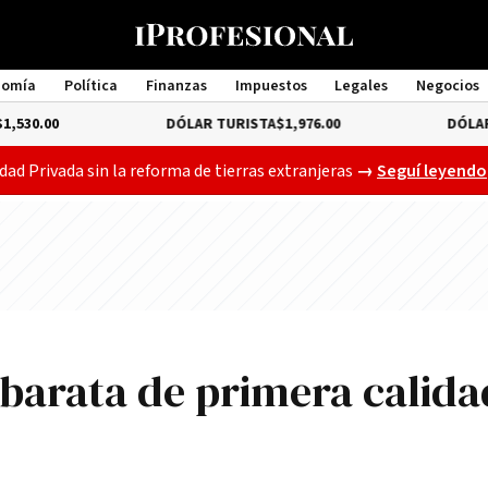
nomía
Política
Finanzas
Impuestos
Legales
Negocios
Management
DÓLAR TURISTA
$1,976.00
DÓLAR MEP
4.35
Gobierno busca a
dad Privada sin la reforma de tierras extranjeras
→
Seguí leyendo
arata de primera calida