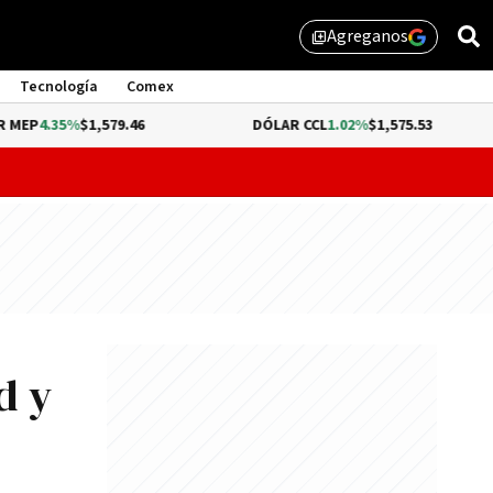
Agreganos
library_add
Tecnología
Comex
%
$1,579.46
DÓLAR CCL
1.02%
$1,575.53
BIT
probar lo que queda de "propiedad privada" y evitar un dur
d y