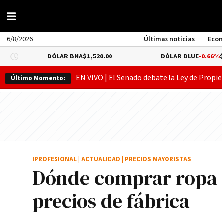
6/8/2026
Últimas noticias
Eco
DÓLAR BNA
$1,520.00
DÓLAR BLUE
-0.66%
$1,530.00
EN VIVO | El Senado debate la Ley de Propie
Último Momento:
IPROFESIONAL
|
ACTUALIDAD
|
PRECIOS MAYORISTAS
Dónde comprar ropa b
precios de fábrica