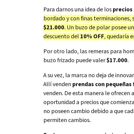
Para darnos una idea de los
precios
bordado y con finas terminaciones,
$21.000
. Un buzo de polar posee un
descuento del
10% OFF
, quedaría 
Por otro lado, las remeras para ho
buzo frizado puede valer
$17.000
.
A su vez, la marca no deja de innova
Allí venden
prendas con pequeñas f
venden. De esta manera le ofrecen a
oportunidad a precios que comienza
no poseen cambio debido a que cada 
permiten cambios.