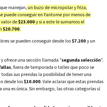
que manejan,
un buzo de micropolar y friza,
 se puede conseguir en Fantome por menos de
 valor de
$23.000
y si a este le sumamos el
en
$20.700
.
mbres se pueden conseguir desde los
$7.200
y un
r y ofrece una sección llamada "
segunda selección
".
allas
, fuera de temporada o talles que poco se
 todas sus prendas la posibilidad de tener una
n desde los
$10.000
. Vale aclarar que estas prendas
una es única. Sin embargo, las otras categorías sí