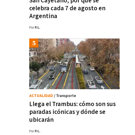
San Cayetano, por qué se
celebra cada 7 de agosto en
Argentina
Por
P.L.
ACTUALIDAD
/ Transporte
Llega el Trambus: cómo son sus
paradas icónicas y dónde se
ubicarán
Por
P.L.