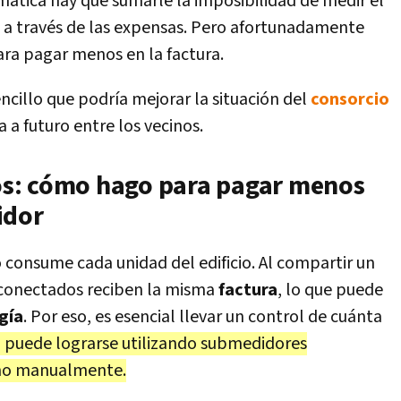
ática hay que sumarle la imposibilidad de medir el
 a través de las expensas. Pero afortunadamente
ara pagar menos en la factura.
ncillo que podría mejorar la situación del
consorcio
a futuro entre los vecinos.
s: cómo hago para pagar menos
idor
consume cada unidad del edificio. Al compartir un
conectados reciben la misma
factura
, lo que puede
gía
. Por eso, es esencial llevar un control de cuánta
 puede lograrse utilizando submedidores
umo manualmente.