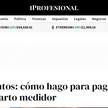
nomía
Política
Finanzas
Impuestos
Legales
Negocios
Management
$64,620.01
ETHEREUM
0.34%
$1,904.10
tos: cómo hago para pag
parto medidor