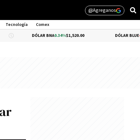
Agreganos
library_add
Tecnología
Comex
DÓLAR BNA
0.34%
$1,520.00
DÓLAR BLUE
-0.33%
$1,5
ar