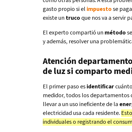
como otras personas. A esta problem
gasto propio si el
impuesto
se paga
existe un
truco
que nos va a servir p
El experto compartió un
método
se
y además, resolver una problemática 
Atención departamento
de luz si comparto med
El primer paso es
identificar
cuánto 
medidor, todos los departamentos 
llevar a un uso ineficiente de la
ener
electricidad usa cada residente.
Esto
individuales o registrando el cons