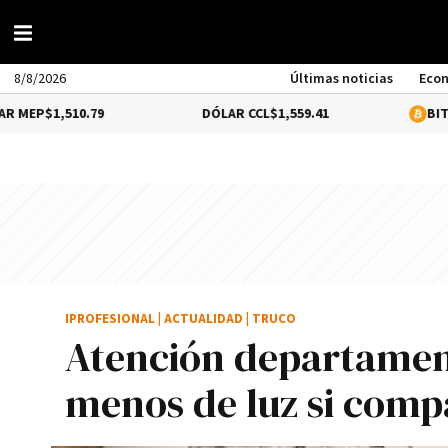
8/8/2026
Últimas noticias
Eco
510.79
DÓLAR CCL
$1,559.41
BITCOIN
0.12%
IPROFESIONAL
|
ACTUALIDAD
|
TRUCO
Atención departamen
menos de luz si com