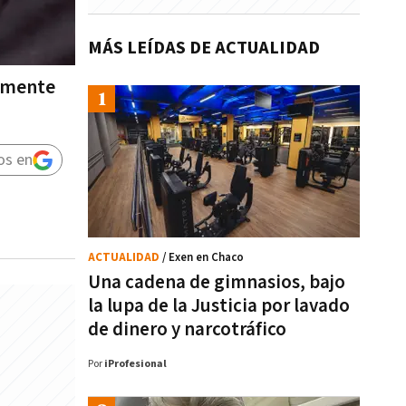
MÁS LEÍDAS DE ACTUALIDAD
almente
os en
ACTUALIDAD
/ Exen en Chaco
Una cadena de gimnasios, bajo
la lupa de la Justicia por lavado
de dinero y narcotráfico
Por
iProfesional