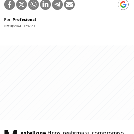
Por
iProfesional
02/10/2024
- 12:46hs
astellone
Hnos. reafirma su compromiso