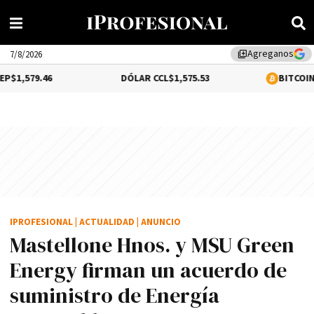
Agreganos
library_add
7/8/2026
6
DÓLAR CCL
$1,575.53
BITCOIN
0.92%
$64,8
IPROFESIONAL
|
ACTUALIDAD
|
ANUNCIO
Mastellone Hnos. y MSU Green
Energy firman un acuerdo de
suministro de Energía