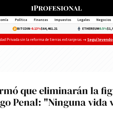
nomía
Política
Finanzas
Impuestos
Legales
Negocios
Management
BITCOIN
-0.13%
$64,461.21
ETHEREUM
0.5%
$1,907.04
Gobierno busca a
dad Privada sin la reforma de tierras extranjeras
→
Seguí leyendo
rmó que eliminarán la fi
igo Penal: "Ninguna vida 