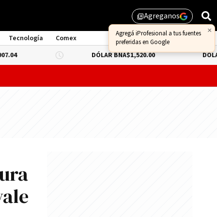
Agreganos
library_add
×
Agregá iProfesional a tus fuentes
Tecnología
Comex
preferidas en Google
DÓLAR BNA
$1,520.00
DÓLAR BLUE
-0.
probar lo que queda de "propiedad privada" y evitar un dur
gura
vale