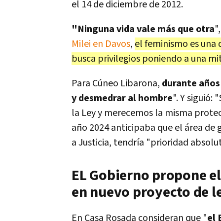
el 14 de diciembre de 2012.
"Ninguna vida vale más que otra
"
Milei en Davos
,
el feminismo es una 
busca privilegios poniendo a una mi
Para Cúneo Libarona,
durante años 
y desmedrar al hombre
". Y siguió
la Ley y merecemos la misma protecció
año 2024 anticipaba que el área de
a Justicia, tendría "prioridad absolu
EL Gobierno propone el
en nuevo proyecto de l
En Casa Rosada consideran que "
el 