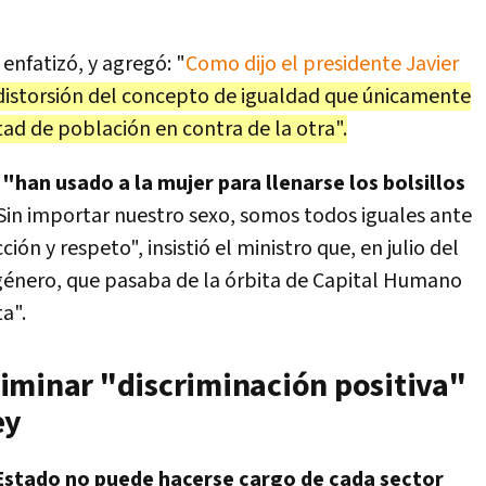
, enfatizó, y agregó: "
Como dijo el presidente Javier
distorsión del concepto de igualdad que únicamente
tad de población en contra de la otra".
"han usado a la mujer para llenarse los bolsillos
: "Sin importar nuestro sexo, somos todos iguales ante
n y respeto", insistió el ministro que, en julio del
 género, que pasaba de la órbita de Capital Humano
ta".
iminar "discriminación positiva"
ey
Estado no puede hacerse cargo de cada sector