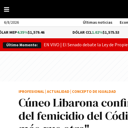
6/8/2026
Últimas noticias
Eco
.35%
$1,579.46
DÓLAR CCL
1.02%
$1,575.53
EN VIVO | El Senado debate la Ley de Propie
Último Momento:
IPROFESIONAL
|
ACTUALIDAD
|
CONCEPTO DE IGUALDAD
Cúneo Libarona confi
del femicidio del Cód