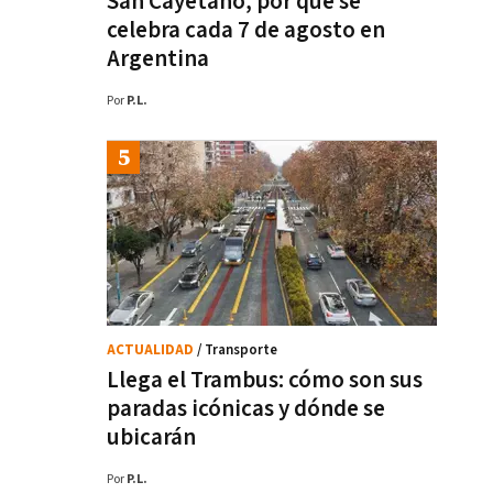
San Cayetano, por qué se
celebra cada 7 de agosto en
Argentina
Por
P.L.
ACTUALIDAD
/ Transporte
Llega el Trambus: cómo son sus
paradas icónicas y dónde se
ubicarán
Por
P.L.