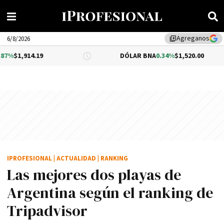
Agreganos
library_add
6/8/2026
9
DÓLAR BNA
0.34%
$1,520.00
DÓL
IPROFESIONAL
|
ACTUALIDAD
|
RANKING
Las mejores dos playas de
Argentina según el ranking de
Tripadvisor