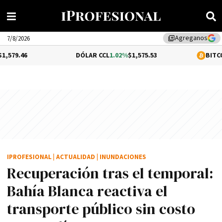
Agreganos
library_add
7/8/2026
DÓLAR CCL
1.02%
$1,575.53
BITCOIN
-0.33%
$
IPROFESIONAL
|
ACTUALIDAD
|
INUNDACIONES
Recuperación tras el temporal:
Bahía Blanca reactiva el
transporte público sin costo