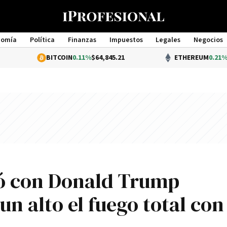
nomía
Política
Finanzas
Impuestos
Legales
Negocios
Management
BITCOIN
0.11%
$64,845.21
ETHEREUM
0.21%
$1,917.51
dó con Donald Trump
n alto el fuego total con