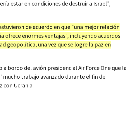
ría estar en condiciones de destruir a Israel",
estuvieron de acuerdo en que "una mejor relación
sia ofrece enormes ventajas", incluyendo acuerdos
dad geopolítica, una vez que se logre la paz en
a bordo del avión presidencial Air Force One que la
 "mucho trabajo avanzado durante el fin de
z con Ucrania.