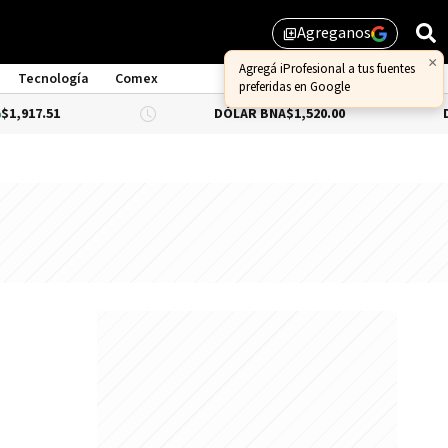
Agreganos
library_add
×
Agregá iProfesional a tus fuentes
Tecnología
Comex
preferidas en Google
DÓLAR BNA
$1,520.00
DÓLAR BLU