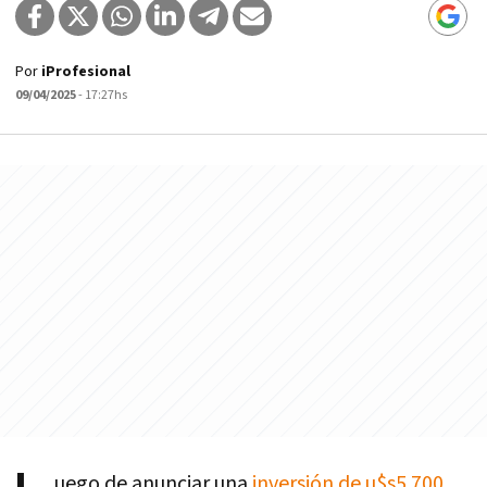
Por
iProfesional
09/04/2025
- 17:27hs
uego de anunciar una
inversión de u$s5.700