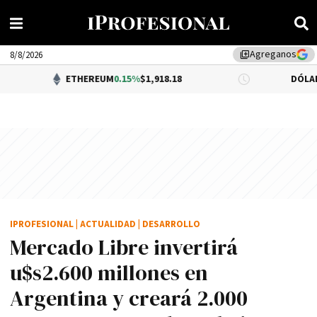
Agreganos
library_add
8/8/2026
ETHEREUM
0.15%
$1,918.18
DÓLAR BNA
$1,520
IPROFESIONAL
|
ACTUALIDAD
|
DESARROLLO
Mercado Libre invertirá
u$s2.600 millones en
Argentina y creará 2.000