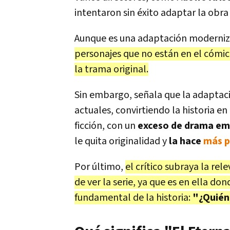
intentaron sin éxito adaptar la obra
Aunque es una adaptación moderni
personajes que no están en el cómic,
la trama original.
Sin embargo, señala que la adaptaci
actuales, convirtiendo la historia en
ficción, con un
exceso de drama em
le quita originalidad y
la hace
más p
Por último,
el crítico subraya la rel
de ver la serie, ya que es en ella d
fundamental de la historia:
"¿Quién 