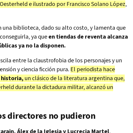
 Oesterheld e ilustrado por Francisco Solano López
,
n una biblioteca, dado su alto costo, y lamenta que
conseguirla, ya que
en tiendas de reventa alcanza
úblicas ya no la disponen.
oscila entre la claustrofobia de los personajes y un
sión y ciencia ficción pura.
El periodista hace
historia,
un clásico de la literatura argentina que,
erheld durante la dictadura militar, alcanzó un
ros directores no pudieron
tarain, Álex de la Iglesia y Lucrecia Martel
,