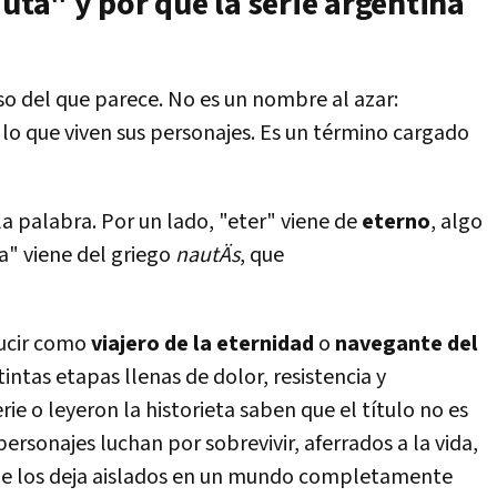
auta" y por qué la serie argentina
o del que parece. No es un nombre al azar:
y lo que viven sus personajes. Es un término cargado
la palabra.
Por un lado, "eter" viene de
eterno
, algo
uta" viene del griego
nautÄs
, que
ucir como
viajero de la eternidad
o
navegante del
tintas etapas llenas de dolor, resistencia y
rie o leyeron la historieta saben que el título no es
ersonajes luchan por sobrevivir, aferrados a la vida,
e los deja aislados en un mundo completamente