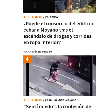
ACTUALIDAD
/ Polémica
¿Puede el consorcio del edificio
echar a Moyano tras el
escándalo de drogas y corridas
en ropa interior?
Por
Andrés Randazzo
ACTUALIDAD
/ Caso Facundo Moyano
"Sentí miedo": la confesión de