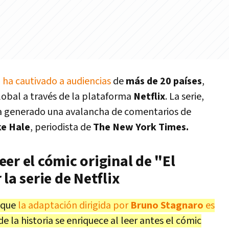
"
ha cautivado a audiencias
de
más de 20 países
,
obal a través de la plataforma
Netflix
. La serie,
a generado una avalancha de comentarios de
ke Hale
, periodista de
The New York Times.
er el cómic original de "El
la serie de Netflix
nque
la adaptación dirigida por
Bruno Stagnaro
es
de la historia se enriquece al leer antes el cómic