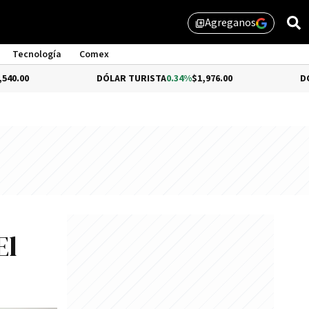
Agreganos
library_add
Tecnología
Comex
DÓLAR TURISTA
0.34%
$1,976.00
DÓLAR MEP
-
El