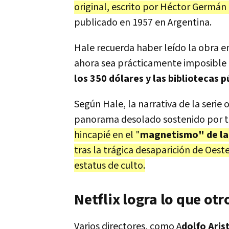
original, escrito por Héctor Germán
publicado en 1957 en Argentina.
Hale recuerda haber leído la obra e
ahora sea prácticamente imposible 
los 350 dólares y las bibliotecas p
Según Hale, la narrativa de la serie 
panorama desolado sostenido por ten
hincapié en el "
magnetismo" de la 
tras la trágica desaparición de Oest
estatus de culto.
Netflix logra lo que ot
Varios directores, como A
dolfo Aris