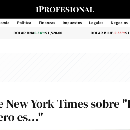
nomía
Política
Finanzas
Impuestos
Legales
Negocios
Management
LAR BNA
0.34%
$1,520.00
DÓLAR BLUE
-0.33%
$1,540.00
e New York Times sobre "
ro es..."