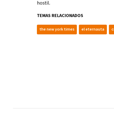
hostil.
TEMAS RELACIONADOS
the new york times
el eternauta
c