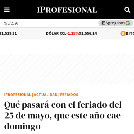
Agreganos
library_add
9/8/2026
DÓLAR CCL
-1.25%
$1,556.14
BITCOIN
$64,777
IPROFESIONAL
|
ACTUALIDAD
|
FERIADOS
Qué pasará con el feriado del
25 de mayo, que este año cae
domingo