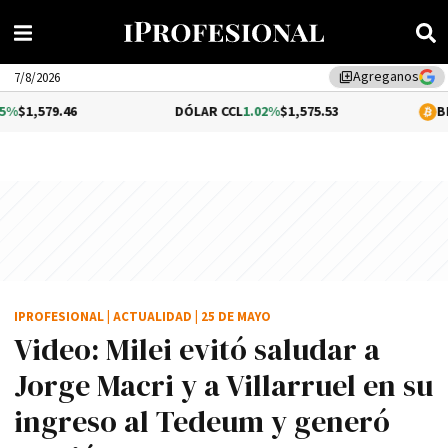
Agreganos
library_add
7/8/2026
6
DÓLAR CCL
1.02%
$1,575.53
BITCOIN
-0.1
IPROFESIONAL
|
ACTUALIDAD
|
25 DE MAYO
Video: Milei evitó saludar a
Jorge Macri y a Villarruel en su
ingreso al Tedeum y generó