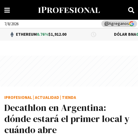
Agreganos
library_add
7/8/2026
EUM
0.76%
$1,912.00
DÓLAR BNA
0.34%
$1,520.00
IPROFESIONAL
|
ACTUALIDAD
|
TIENDA
Decathlon en Argentina:
dónde estará el primer local y
cuándo abre