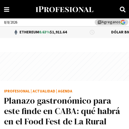
Agreganos
library_add
8/8/2026
ETHEREUM
0.63%
$1,911.64
DÓLAR BNA
$1,520.00
IPROFESIONAL
|
ACTUALIDAD
|
AGENDA
Planazo gastronómico para
este finde en CABA: qué habrá
en el Food Fest de La Rural