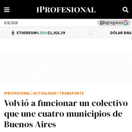
Agreganos
library_add
8/8/2026
HEREUM
0.32%
$1,921.39
DÓLAR BNA
$1,520.00
IPROFESIONAL
|
ACTUALIDAD
|
TRANSPORTE
Volvió a funcionar un colectivo
que une cuatro municipios de
Buenos Aires