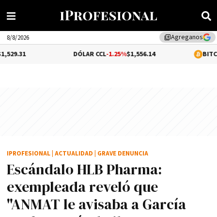
Agreganos
library_add
8/8/2026
DÓLAR CCL
-1.25%
$1,556.14
BITCOIN
-0.06%
$
IPROFESIONAL
|
ACTUALIDAD
|
GRAVE DENUNCIA
Escándalo HLB Pharma:
exempleada reveló que
"ANMAT le avisaba a García