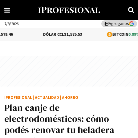
Agreganos
library_add
7/8/2026
DÓLAR CCL
$1,575.53
BITCOIN
0.89%
$64,844.93
IPROFESIONAL
|
ACTUALIDAD
|
AHORRO
Plan canje de
electrodomésticos: cómo
podés renovar tu heladera