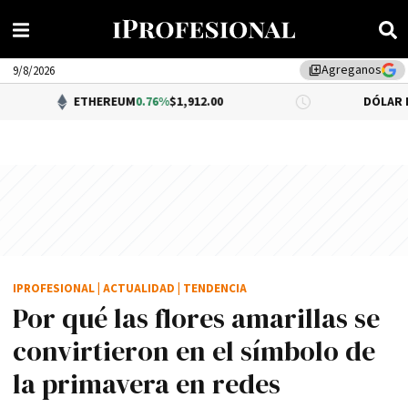
Agreganos
library_add
9/8/2026
ETHEREUM
0.76%
$1,912.00
DÓLAR BNA
0.34%
$1
IPROFESIONAL
|
ACTUALIDAD
|
TENDENCIA
Por qué las flores amarillas se
convirtieron en el símbolo de
la primavera en redes