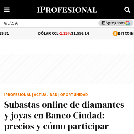
Agreganos
library_add
8/8/2026
DÓLAR CCL
-1.25%
$1,556.14
BITCOIN
0.06%
$65,03
IPROFESIONAL
|
ACTUALIDAD
|
OPORTUNIDAD
Subastas online de diamantes
y joyas en Banco Ciudad:
precios y cómo participar