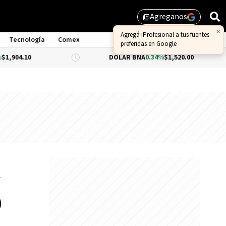
Agreganos
library_add
×
Agregá iProfesional a tus fuentes
Tecnología
Comex
preferidas en Google
10
DÓLAR BNA
0.34%
$1,520.00
DÓ
y
0