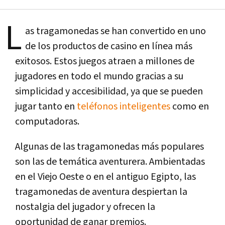
L
as tragamonedas se han convertido en uno
de los productos de casino en línea más
exitosos. Estos juegos atraen a millones de
jugadores en todo el mundo gracias a su
simplicidad y accesibilidad, ya que se pueden
jugar tanto en
teléfonos inteligentes
como en
computadoras.
Algunas de las tragamonedas más populares
son las de temática aventurera. Ambientadas
en el Viejo Oeste o en el antiguo Egipto, las
tragamonedas de aventura despiertan la
nostalgia del jugador y ofrecen la
oportunidad de ganar premios.