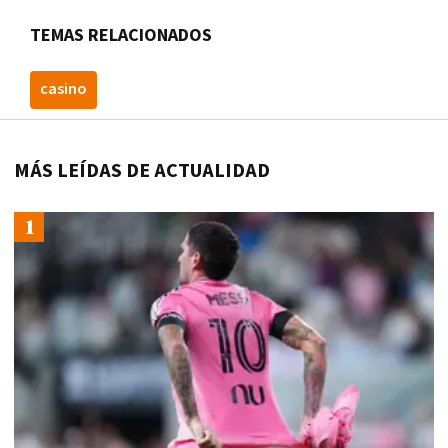
TEMAS RELACIONADOS
casino
MÁS LEÍDAS DE ACTUALIDAD