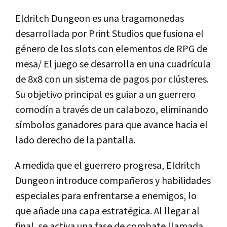
Eldritch Dungeon es una tragamonedas
desarrollada por Print Studios que fusiona el
género de los slots con elementos de RPG de
mesa/ El juego se desarrolla en una cuadrícula
de 8x8 con un sistema de pagos por clústeres.
Su objetivo principal es guiar a un guerrero
comodín a través de un calabozo, eliminando
símbolos ganadores para que avance hacia el
lado derecho de la pantalla.
A medida que el guerrero progresa, Eldritch
Dungeon introduce compañeros y habilidades
especiales para enfrentarse a enemigos, lo
que añade una capa estratégica. Al llegar al
final, se activa una fase de combate llamada