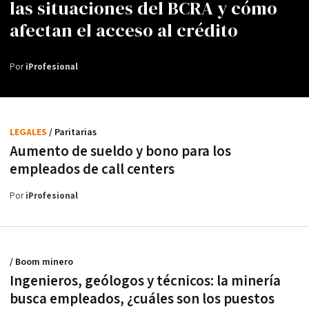
las situaciones del BCRA y cómo
afectan el acceso al crédito
Por
iProfesional
LEGALES
/ Paritarias
Aumento de sueldo y bono para los
empleados de call centers
Por
iProfesional
/ Boom minero
Ingenieros, geólogos y técnicos: la minería
busca empleados, ¿cuáles son los puestos