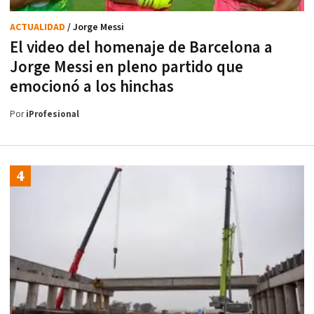
ACTUALIDAD
/ Jorge Messi
El video del homenaje de Barcelona a
Jorge Messi en pleno partido que
emocionó a los hinchas
Por
iProfesional