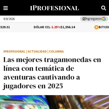
Agreganos
library_add
9/8/2026
DÓLAR CCL
-1.25%
$1,556.14
BITCOIN
-0.02%
$64,
IPROFESIONAL
|
ACTUALIDAD
|
COLUMNA
Las mejores tragamonedas en
línea con temática de
aventuras cautivando a
jugadores en 2025