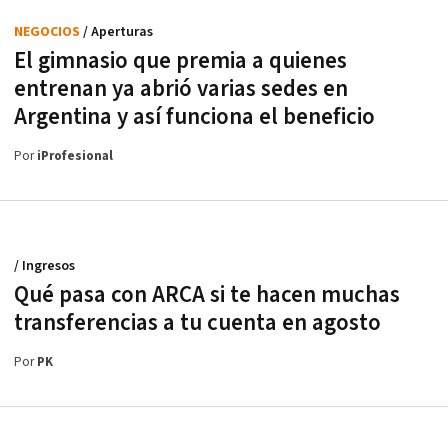
NEGOCIOS
/ Aperturas
El gimnasio que premia a quienes
entrenan ya abrió varias sedes en
Argentina y así funciona el beneficio
Por
iProfesional
/ Ingresos
Qué pasa con ARCA si te hacen muchas
transferencias a tu cuenta en agosto
Por
PK