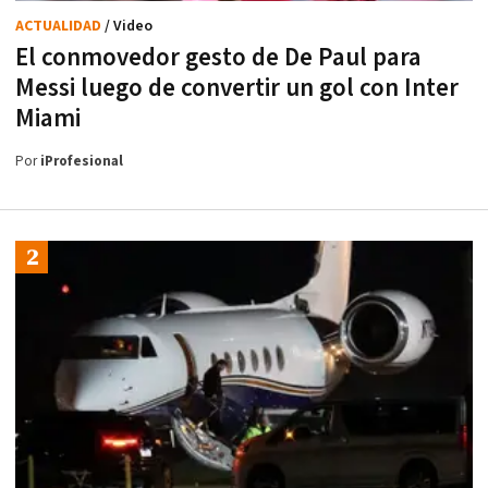
ACTUALIDAD
/ Video
El conmovedor gesto de De Paul para
Messi luego de convertir un gol con Inter
Miami
Por
iProfesional