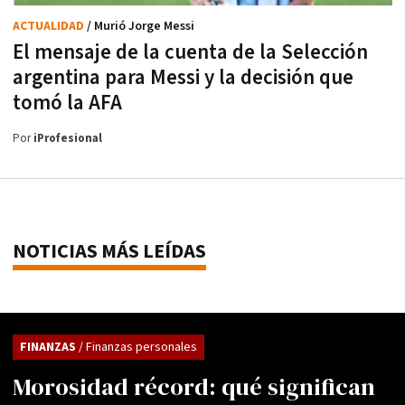
ACTUALIDAD
/ Murió Jorge Messi
El mensaje de la cuenta de la Selección
argentina para Messi y la decisión que
tomó la AFA
Por
iProfesional
NOTICIAS MÁS LEÍDAS
FINANZAS
/ Finanzas personales
Morosidad récord: qué significan