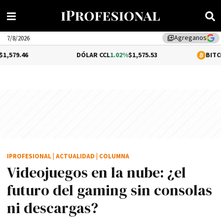
Agreganos
library_add
7/8/2026
DÓLAR CCL
1.02%
$1,575.53
BITCOIN
-0.31%
IPROFESIONAL
|
ACTUALIDAD
|
COLUMNA
Videojuegos en la nube: ¿el
futuro del gaming sin consolas
ni descargas?