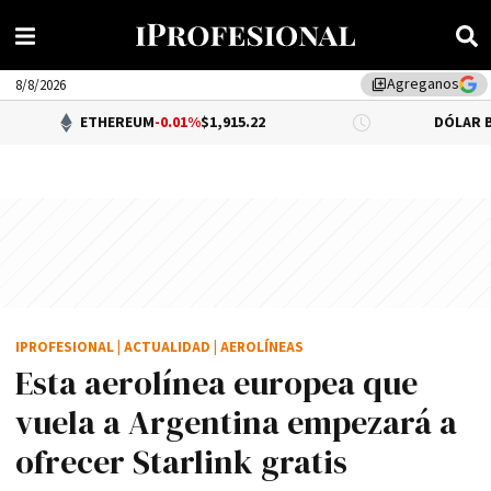
Agreganos
library_add
8/8/2026
ETHEREUM
-0.01%
$1,915.22
DÓLAR BNA
$1,520.00
IPROFESIONAL
|
ACTUALIDAD
|
AEROLÍNEAS
Esta aerolínea europea que
vuela a Argentina empezará a
ofrecer Starlink gratis