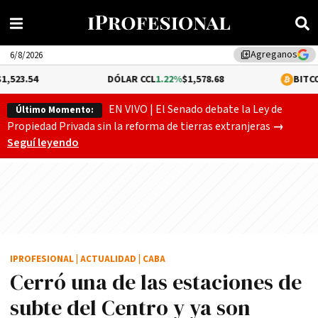
Agreganos
library_add
6/8/2026
DÓLAR CCL
1.22%
$1,578.68
BITCOIN
0.12%
$64,6
EN VIVO | El Senado debate la Ley de
Último Momento:
El Senado
Propiedad Privada sin la reforma de tierras extranjeras
→
Seguí leyendo
IPROFESIONAL
|
ACTUALIDAD
|
CABA
Cerró una de las estaciones de
subte del Centro y ya son