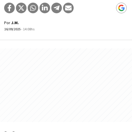
Por
J.M.
16/09/2025
- 14:08hs