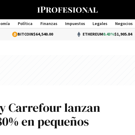
nomía
Política
Finanzas
Impuestos
Legales
Negocios
Management
ITCOIN
$64,540.00
ETHEREUM
0.43%
$1,905.84
y Carrefour lanzan
 80% en pequeños