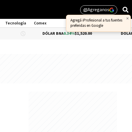
Agreganos
library_add
×
Agregá iProfesional a tus fuentes
Tecnología
Comex
preferidas en Google
DÓLAR BNA
0.34%
$1,520.00
DÓLAR BLUE
$1,5