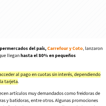
upermercados del país,
Carrefour y Coto
, lanzaron
que llegan
hasta el 80% en pequeños
cceder al pago en cuotas sin interés, dependiendo
a tarjeta
.
recen artículos muy demandados como freidoras de
eras y batidoras, entre otros. Algunas promociones