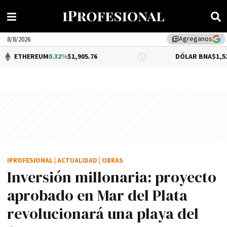
Agreganos
library_add
8/8/2026
EUM
0.32%
$1,905.76
DÓLAR BNA
$1,520.00
IPROFESIONAL
|
ACTUALIDAD
|
OBRAS
Inversión millonaria: proyecto
aprobado en Mar del Plata
revolucionará una playa del