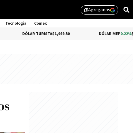
Agreganos
library_add
Tecnología
Comex
DÓLAR TURISTA
$1,969.50
DÓLAR MEP
0.22%
$1,522.19
os