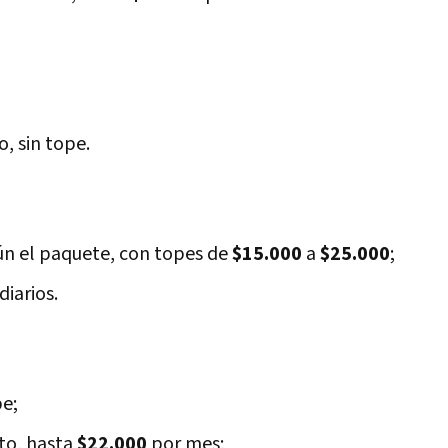
, sin tope.
ún el paquete, con topes de
$15.000
a
$25.000
;
diarios.
pe;
to, hasta
$22.000
por mes;