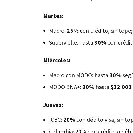
Martes:
Macro:
25%
con crédito, sin tope;
Supervielle: hasta
30%
con crédito
Miércoles:
Macro con MODO: hasta
30%
seg
MODO BNA+:
30%
hasta
$12.000
Jueves:
ICBC:
20%
con débito Visa, sin to
Columbia: 20% con crédito o débi