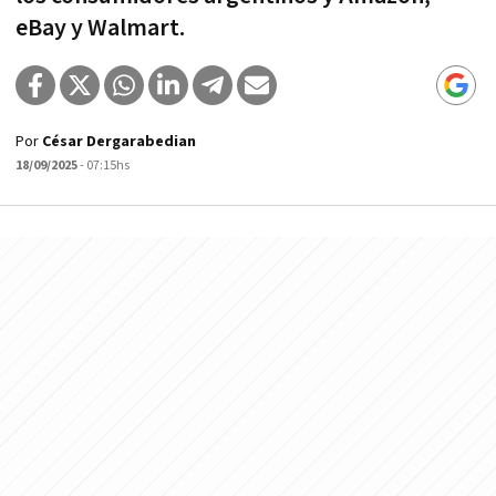
eBay y Walmart.
Por
César Dergarabedian
18/09/2025
- 07:15hs