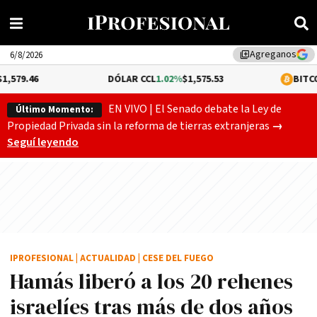
Agreganos
library_add
6/8/2026
DÓLAR CCL
1.02%
$1,575.53
BITCOIN
-0.13%
$6
EN VIVO | El Senado debate la Ley de
Último Momento:
Gobierno
Propiedad Privada sin la reforma de tierras extranjeras
→
Seguí leyendo
IPROFESIONAL
|
ACTUALIDAD
|
CESE DEL FUEGO
Hamás liberó a los 20 rehenes
israelíes tras más de dos años