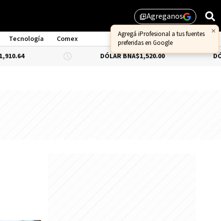
Agreganos
library_add
×
Agregá iProfesional a tus fuentes
Tecnología
Comex
preferidas en Google
DÓLAR BNA
$1,520.00
DÓLAR BLUE
-