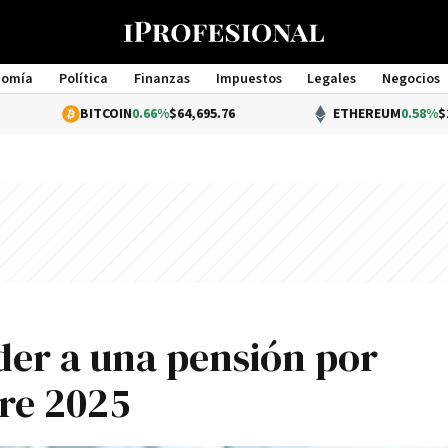
nomía
Política
Finanzas
Impuestos
Legales
Negocios
Management
BITCOIN
0.66%
$64,695.76
ETHEREUM
0.58%
$1,910.64
er a una pensión por
re 2025