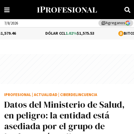
Agreganos
library_add
7/8/2026
DÓLAR CCL
1.02%
$1,575.53
BITCOIN
0.21%
$
IPROFESIONAL
|
ACTUALIDAD
|
CIBERDELINCUENCIA
Datos del Ministerio de Salud,
en peligro: la entidad está
asediada por el grupo de