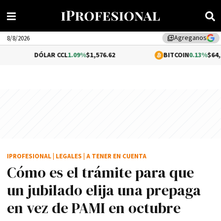
Agreganos
library_add
8/8/2026
DÓLAR CCL
1.09%
$1,576.62
BITCOIN
0.13%
$64,626.59
IPROFESIONAL
|
LEGALES
|
A TENER EN CUENTA
Cómo es el trámite para que
un jubilado elija una prepaga
en vez de PAMI en octubre