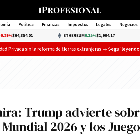
nomía
Política
Finanzas
Impuestos
Legales
Negocios
Management
,354.01
ETHEREUM
0.35%
$1,904.17
Gobierno busca a
dad Privada sin la reforma de tierras extranjeras
→
Seguí leyendo
mira: Trump advierte sobr
l Mundial 2026 y los Juego