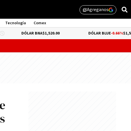
Agreganos
library_add
Tecnología
Comex
DÓLAR BNA
$1,520.00
DÓLAR BLUE
-0.66%
$1,530.00
probar lo que queda de "propiedad privada" y evitar un dur
e
s