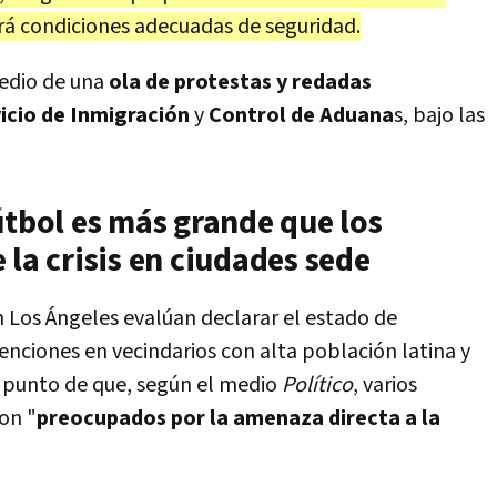
brá condiciones adecuadas de seguridad.
edio de una
ola de protestas y redadas
icio de Inmigración
y
Control de Aduana
s, bajo las
útbol es más grande que los
 la crisis en ciudades sede
n Los Ángeles evalúan declarar el estado de
ciones en vecindarios con alta población latina y
 al punto de que, según el medio
Político
, varios
on "
preocupados por la amenaza directa a la