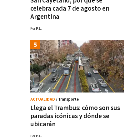
San Cayetano, por qué se
celebra cada 7 de agosto en
Argentina
Por
P.L.
ACTUALIDAD
/ Transporte
Llega el Trambus: cómo son sus
paradas icónicas y dónde se
ubicarán
Por
P.L.