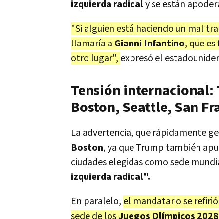
izquierda radical
y se están apoder
"Si alguien está haciendo un mal tra
llamaría a
Gianni Infantino
, que es
otro lugar",
expresó el estadouniden
Tensión internacional:
Boston, Seattle, San Fr
La advertencia, que rápidamente g
Boston
, ya que Trump también ap
ciudades elegidas como sede mundiali
izquierda radical".
En paralelo,
el mandatario se refirió
sede de los
Juegos Olímpicos 2028