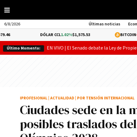
6/8/2026
Últimas noticias
Eco
DÓLAR CCL
1.02%
$1,575.53
BITCOIN
-0.29%
$64
EN VIVO | El Senado debate la Ley de Propie
Último Momento:
IPROFESIONAL
|
ACTUALIDAD
|
POR TENSIÓN INTERNACIONAL
Ciudades sede en la 
posibles traslados de