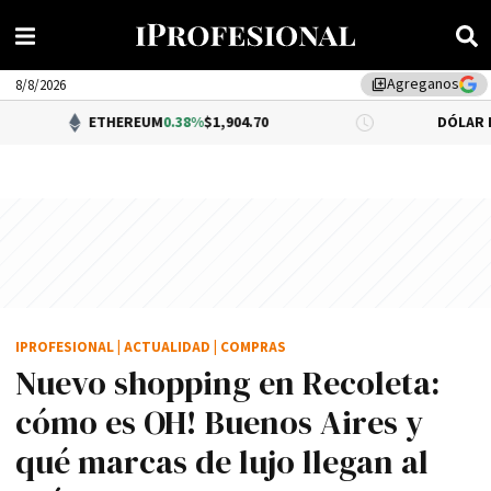
Agreganos
library_add
8/8/2026
ETHEREUM
0.38%
$1,904.70
DÓLAR BNA
0.34%
$1,
IPROFESIONAL
|
ACTUALIDAD
|
COMPRAS
Nuevo shopping en Recoleta:
cómo es OH! Buenos Aires y
qué marcas de lujo llegan al