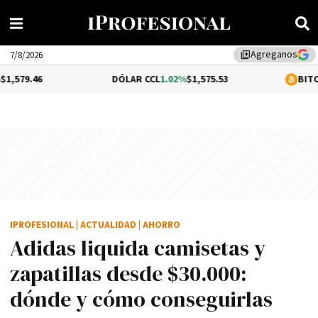
Agreganos
library_add
7/8/2026
DÓLAR CCL
1.02%
$1,575.53
BITCOIN
-0.2%
$64
IPROFESIONAL
|
ACTUALIDAD
|
AHORRO
Adidas liquida camisetas y
zapatillas desde $30.000:
dónde y cómo conseguirlas