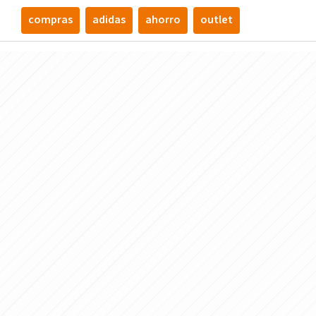
compras
adidas
ahorro
outlet